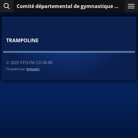
Comité départemental de gymnastique des Alpes-Maritimes et de Monaco
Passer
au
contenu
principal
TRAMPOLINE
© 2022 FFGYM CD 06-98
Propulsé par
Webador